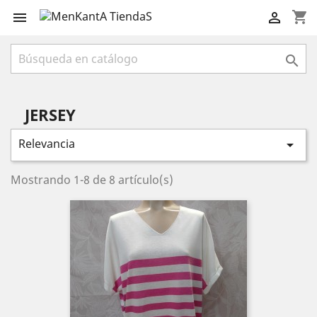
shopping_cart



JERSEY
Relevancia

Mostrando 1-8 de 8 artículo(s)