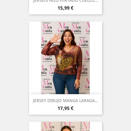
JERSEIS HILO PINTADO CUELLO...
Precio
15,99 €
JERSEY DIBUJO MANGA LARAGA...
Precio
17,95 €