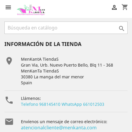
shopping_cart



INFORMACIÓN DE LA TIENDA

MenKantA TiendaS
Gran Via, Urb. Nuevo Puerto Bello, Blq 11 - 368
MenKanTa TiendaS
30380 La manga del mar menor
Spain

Llámenos:
Telefono 968145410 WhatsApp 661012503

Envíenos un mensaje de correo electrónico:
atencionalcliente@menkanta.com