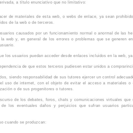
vada, a título enunciativo que no limitativo:
hacer de materiales de esta web, o webs de enlace, ya sean prohibido
nidos de la web o de terceros.
 usuarios causados por un funcionamiento normal o anormal de las he
 la web y, en general de los errores o problemas que se generen en
usuario.
que los usuarios puedan acceder desde enlaces incluidos en la web, ya
dependencia de que estos terceros pudiesen estar unidos a comprarinci
os, siendo responsabilidad de sus tutores ejercer un control adecuad
del uso de internet, con el objeto de evitar el acceso a materiales
ización o de sus progenitores o tutores.
scurso de los debates, foros, chats y comunicaciones virtuales que 
 de los eventuales daños y perjuicios que sufran usuarios parti
so cuando se produzcan: