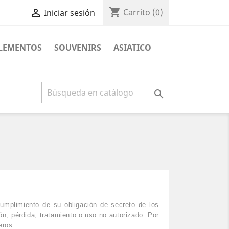
shopping_cart

Carrito
(0)
Iniciar sesión
PLEMENTOS
SOUVENIRS
ASIATICO

cumplimiento de su obligación de secreto de los
ón, pérdida, tratamiento o uso no autorizado. Por
eros.