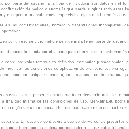
b, por parte del usuario, a la hora de introducir sus datos en el form
la confirmación de pedido o anomalía que pueda surgir cuando estas i
or y cualquier otra contingencia imprevisible ajena a la buena fe de c
rse en las comunicaciones, borrado o transmisiones incompletas, d
 operativos.
web por un uso servicio ineficiente y de mala fe por parte del usuario.
ión de email facilitada por el usuario para el envío de la confirmación 
 durante intervalos temporales definidos, campañas promocionales, 
de modificar las condiciones de aplicación de promociones, prorroga
 la promoción en cualquier momento, en el supuesto de detectar cualq
stablecidas en el presente documento fuera declarada nula, las demá
 la finalidad misma de las condiciones de uso. Menkanta.eu podrá n
rá en ningún caso la renuncia a los mismos, salvo reconocimiento ex
 española. En caso de controversia que se derive de las presentes c
 cualquier fuero que les pudiera corresponder a los juzgados tribunales