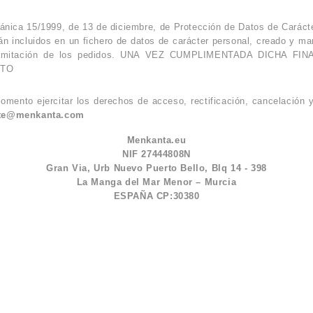
gánica 15/1999, de 13 de diciembre, de Protección de Datos de Caráct
rán incluidos en un fichero de datos de carácter personal, creado y m
ar la tramitación de los pedidos. UNA VEZ CUMPLIMENTADA DIC
CTO
omento ejercitar los derechos de acceso, rectificación, cancelación 
nte@menkanta.com
Menkanta.eu
NIF 27444808N
Gran Via, Urb Nuevo Puerto Bello, Blq 14 - 398
La Manga del Mar Menor – Murcia
ESPAÑA CP:30380