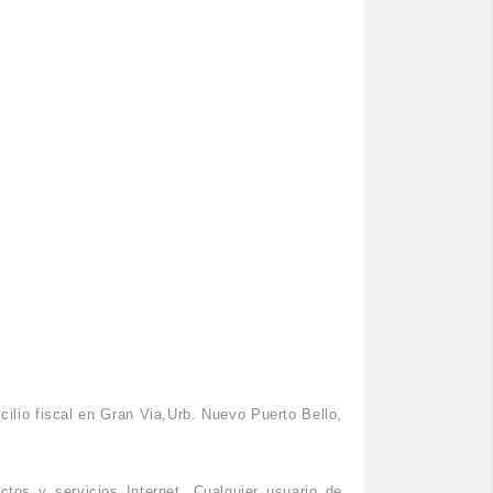
lio fiscal en Gran Via,Urb. Nuevo Puerto Bello,
os y servicios Internet. Cualquier usuario de