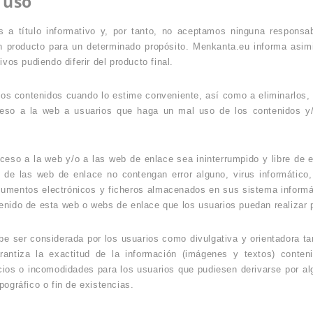
 uso
 a título informativo y, por tanto, no aceptamos ninguna responsab
n producto para un determinado propósito. Menkanta.eu informa asi
vos pudiendo diferir del producto final.
los contenidos cuando lo estime conveniente, así como a eliminarlos, l
ceso a la web a usuarios que haga un mal uso de los contenidos y
eso a la web y/o a las web de enlace sea ininterrumpido y libre de er
 de las web de enlace no contengan error alguno, virus informático
cumentos electrónicos y ficheros almacenados en sus sistema informá
enido de esta web o webs de enlace que los usuarios puedan realizar 
e ser considerada por los usuarios como divulgativa y orientadora ta
arantiza la exactitud de la información (imágenes y textos) cont
icios o incomodidades para los usuarios que pudiesen derivarse por al
pográfico o fin de existencias.