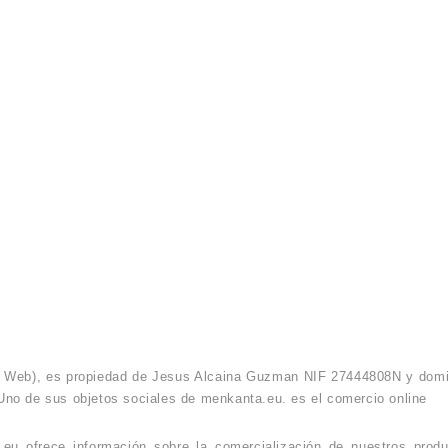
o Web), es propiedad de Jesus Alcaina Guzman NIF 27444808N y domici
no de sus objetos sociales de menkanta.eu. es el comercio online
 ofrece información sobre la comercialización de nuestros product