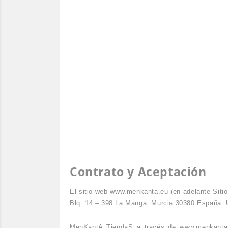
Contrato y Aceptación
El sitio web www.menkanta.eu (en adelante Siti
Blq. 14 – 398 La Manga
Murcia 30380 España. U
MenKantA TiendaS a través de www.menkanta.eu