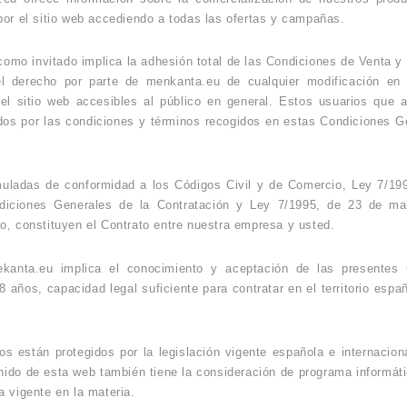
por el sitio web accediendo a todas las ofertas y campañas.
como invitado implica la adhesión total de las Condiciones de Venta y
l derecho por parte de menkanta.eu de cualquier modificación en
del sitio web accesibles al público en general. Estos usuarios que
dos por las condiciones y términos recogidos en estas Condiciones Ge
muladas de conformidad a los Códigos Civil y de Comercio, Ley 7/19
ndiciones Generales de la Contratación y Ley 7/1995, de 23 de m
o, constituyen el Contrato entre nuestra empresa y usted.
ekanta.eu implica el conocimiento y aceptación de las presentes 
años, capacidad legal suficiente para contratar en el territorio espa
s están protegidos por la legislación vigente española e internacional 
enido de esta web también tiene la consideración de programa informáti
 vigente en la materia.