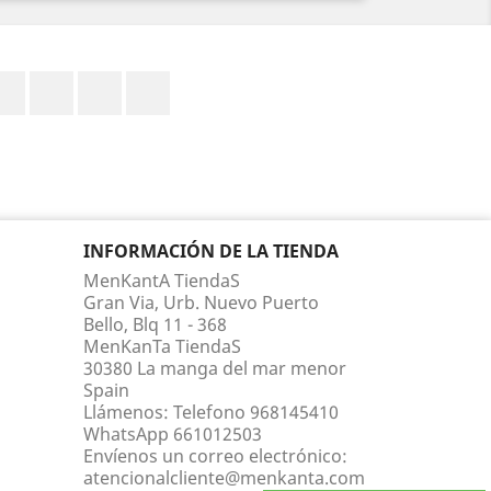
Facebook
Twitter
YouTube
Instagram
INFORMACIÓN DE LA TIENDA
MenKantA TiendaS
Gran Via, Urb. Nuevo Puerto
Bello, Blq 11 - 368
MenKanTa TiendaS
30380 La manga del mar menor
Spain
Llámenos:
Telefono 968145410
WhatsApp 661012503
Envíenos un correo electrónico:
atencionalcliente@menkanta.com